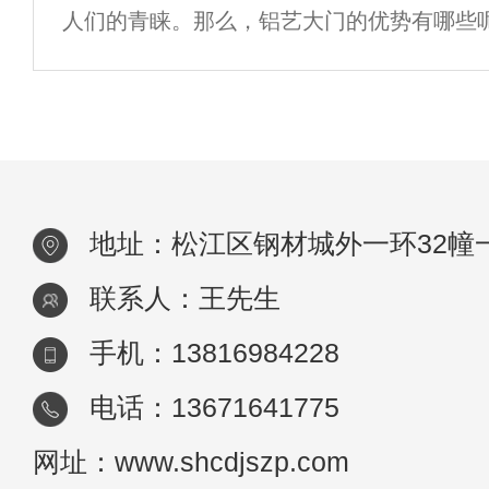
人们的青睐。那么，铝艺大门的优势有哪些
要。本文将为您介绍如何正确清洁和保养铝
有优异的耐久性。铝是一种高强度和耐腐蚀
护
使长时间暴露在恶劣的气候条件下，也能保
地址：松江区钢材城外一环32幢
联系人：王先生
手机：13816984228
电话：13671641775
网址：www.shcdjszp.com